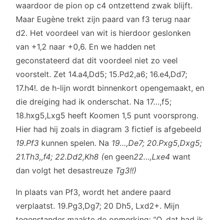
waardoor de pion op c4 ontzettend zwak blijft.
Maar Eugène trekt zijn paard van f3 terug naar
d2. Het voordeel van wit is hierdoor geslonken
van +1,2 naar +0,6. En we hadden net
geconstateerd dat dit voordeel niet zo veel
voorstelt. Zet 14.a4,Dd5; 15.Pd2,a6; 16.e4,Dd7;
17.h4!. de h-lijn wordt binnenkort opengemaakt, en
die dreiging had ik onderschat. Na 17…,f5;
18.hxg5,Lxg5 heeft Koomen 1,5 punt voorsprong.
Hier had hij zoals in diagram 3 fictief is afgebeeld
19.Pf3
kunnen spelen. Na
19…,De7; 20.Pxg5,Dxg5;
21.Th3,,f4; 22.Dd2,Kh8 (
en geen
22…,Lxe4
want
dan volgt het desastreuze
Tg3!!)
In plaats van Pf3, wordt het andere paard
verplaatst. 19.Pg3,Dg7; 20 Dh5, Lxd2+. Mijn
tegenstander maakte de opmerking: “O, dat had ik