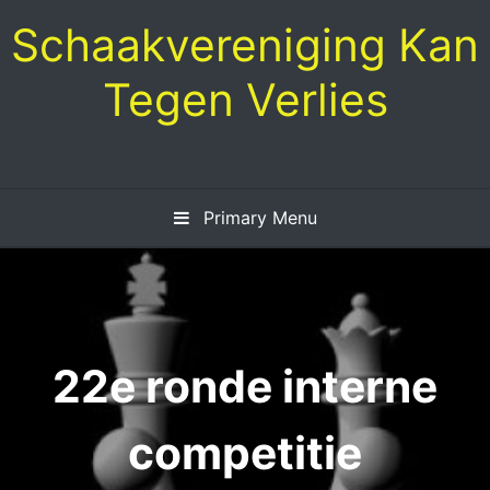
Skip
Schaakvereniging Kan
to
content
Tegen Verlies
Primary Menu
22e ronde interne
competitie