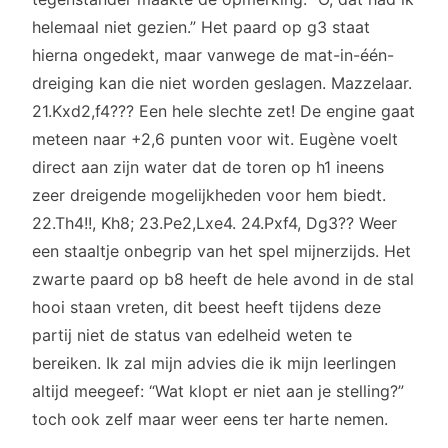
helemaal niet gezien.” Het paard op g3 staat
hierna ongedekt, maar vanwege de mat-in-één-
dreiging kan die niet worden geslagen. Mazzelaar.
21.Kxd2,f4??? Een hele slechte zet! De engine gaat
meteen naar +2,6 punten voor wit. Eugène voelt
direct aan zijn water dat de toren op h1 ineens
zeer dreigende mogelijkheden voor hem biedt.
22.Th4!!, Kh8; 23.Pe2,Lxe4. 24.Pxf4, Dg3?? Weer
een staaltje onbegrip van het spel mijnerzijds. Het
zwarte paard op b8 heeft de hele avond in de stal
hooi staan vreten, dit beest heeft tijdens deze
partij niet de status van edelheid weten te
bereiken. Ik zal mijn advies die ik mijn leerlingen
altijd meegeef: “Wat klopt er niet aan je stelling?”
toch ook zelf maar weer eens ter harte nemen.