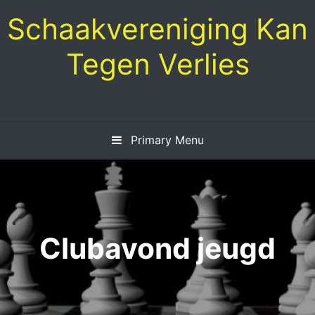
Skip
Schaakvereniging Kan
to
content
Tegen Verlies
Primary Menu
Clubavond jeugd