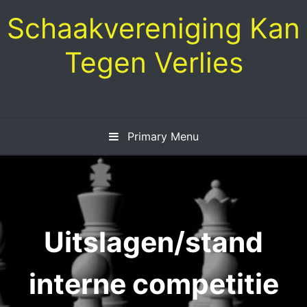
Skip
Schaakvereniging Kan
to
content
Tegen Verlies
Primary Menu
Uitslagen/stand
interne competitie