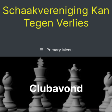
Skip
Schaakvereniging Kan
to
content
Tegen Verlies
Primary Menu
Clubavond