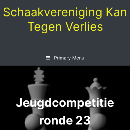
Skip
Schaakvereniging Kan
to
content
Tegen Verlies
Primary Menu
Jeugdcompetitie
ronde 23