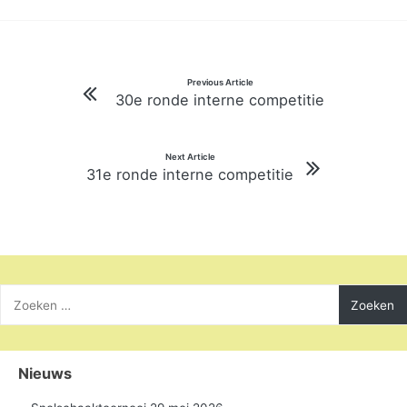
Bericht
Previous Article
30e ronde interne competitie
navigatie
Next Article
31e ronde interne competitie
Zoeken
naar:
Nieuws