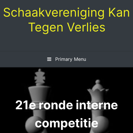
Skip
Schaakvereniging Kan
to
content
Tegen Verlies
Primary Menu
21e ronde interne
competitie