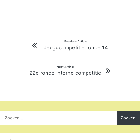
Bericht
Previous Article
Jeugdcompetitie ronde 14
navigatie
Next Article
22e ronde interne competitie
Zoeken
naar: