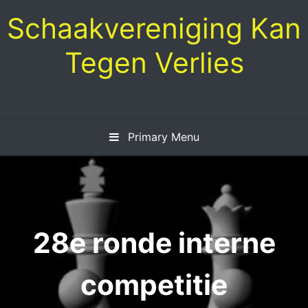
Skip
Schaakvereniging Kan
to
content
Tegen Verlies
Primary Menu
28e ronde interne
competitie