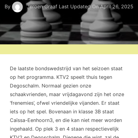
By
Jeroen Graaf
Last Updated On
April 26, 2025
De laatste bondswedstrijd van het seizoen staat
op het programma. KTV2 speelt thuis tegen
Degoschalm. Normaal gezien onze
schaakvrienden, maar vrijdagavond zijn het onze
‘frenemies’, ofwel vriendelijke vijanden. Er staat
iets op het spel. Bovenaan in klasse 3B staat
Caïssa-Eenhoorn3, en die kan niet meer worden
ingehaald. Op plek 3 en 4 staan respectievelijk
KTV2 en Degoschalm. Diegene die wint ,zal de