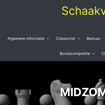
Skip
Schaakv
to
content
Algemene informatie
Clubavond
Bestuur
Bondscompetitie
C
MIDZOM