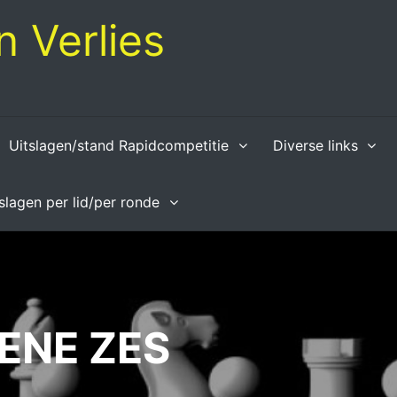
 Verlies
Uitslagen/stand Rapidcompetitie
Diverse links
tslagen per lid/per ronde
ENE ZES