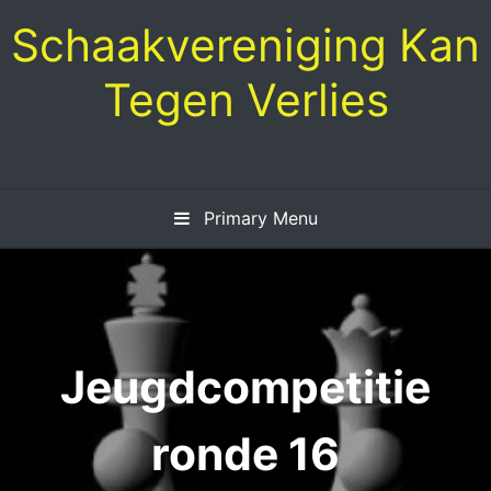
Skip
Schaakvereniging Kan
to
content
Tegen Verlies
Primary Menu
Jeugdcompetitie
ronde 16