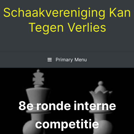
Skip
Schaakvereniging Kan
to
content
Tegen Verlies
Primary Menu
8e ronde interne
competitie