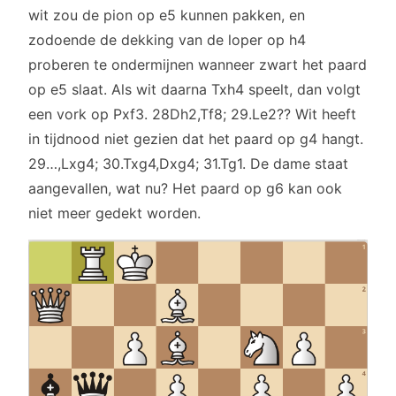
wit zou de pion op e5 kunnen pakken, en
zodoende de dekking van de loper op h4
proberen te ondermijnen wanneer zwart het paard
op e5 slaat. Als wit daarna Txh4 speelt, dan volgt
een vork op Pxf3. 28Dh2,Tf8; 29.Le2?? Wit heeft
in tijdnood niet gezien dat het paard op g4 hangt.
29…,Lxg4; 30.Txg4,Dxg4; 31.Tg1. De dame staat
aangevallen, wat nu? Het paard op g6 kan ook
niet meer gedekt worden.