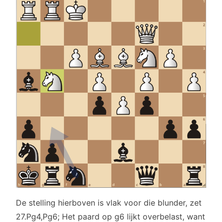
De stelling hierboven is vlak voor die blunder, zet
27.Pg4,Pg6; Het paard op g6 lijkt overbelast, want