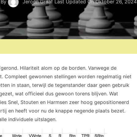
By
Jeroen Graaf
Last Updated On
Oktober 26, 2024
afgerond. Hilariteit alom op de borden. Vanwege de
t. Compleet gewonnen stellingen worden regelmatig niet
ten in staan, terwijl de tegenstander daar geen gebruik
zet, wat officieel dus gewoon torens blijven. Wat
nkies Snel, Stouten en Harmsen zeer hoog gepositioneerd
ij en heeft voor nu de knappe negende plaats bezet.
le individuele uitslagen.