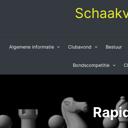
Skip
Schaakv
to
content
Algemene informatie
Clubavond
Bestuur
Bondscompetitie
C
Rapi