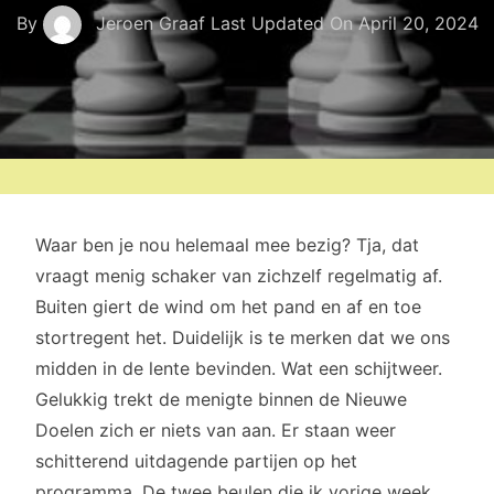
By
Jeroen Graaf
Last Updated On
April 20, 2024
Waar ben je nou helemaal mee bezig? Tja, dat
vraagt menig schaker van zichzelf regelmatig af.
Buiten giert de wind om het pand en af en toe
stortregent het. Duidelijk is te merken dat we ons
midden in de lente bevinden. Wat een schijtweer.
Gelukkig trekt de menigte binnen de Nieuwe
Doelen zich er niets van aan. Er staan weer
schitterend uitdagende partijen op het
programma. De twee beulen die ik vorige week