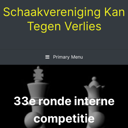
Skip
Schaakvereniging Kan
to
content
Tegen Verlies
Primary Menu
33e ronde interne
competitie