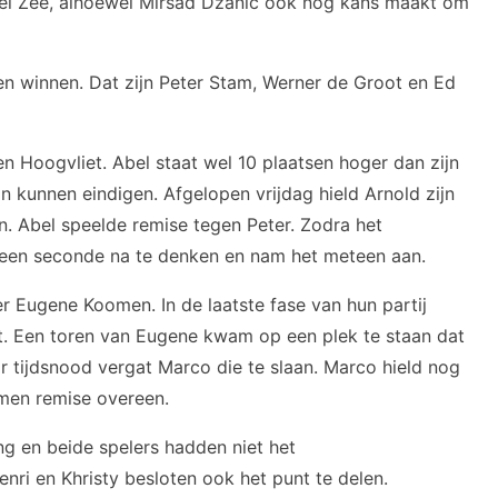
Axel Zee, alhoewel Mirsad Džaníć ook nog kans maakt om
nen winnen. Dat zijn Peter Stam, Werner de Groot en Ed
ren Hoogvliet. Abel staat wel 10 plaatsen hoger dan zijn
 kunnen eindigen. Afgelopen vrijdag hield Arnold zijn
. Abel speelde remise tegen Peter. Zodra het
geen seconde na te denken en nam het meteen aan.
 Eugene Koomen. In de laatste fase van hun partij
. Een toren van Eugene kwam op een plek te staan dat
 tijdsnood vergat Marco die te slaan. Marco hield nog
men remise overeen.
ng en beide spelers hadden niet het
nri en Khristy besloten ook het punt te delen.