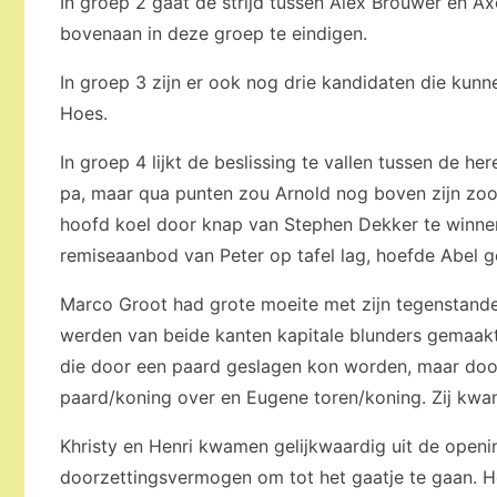
In groep 2 gaat de strijd tussen Alex Brouwer en 
bovenaan in deze groep te eindigen.
In groep 3 zijn er ook nog drie kandidaten die kun
Hoes.
In groep 4 lijkt de beslissing te vallen tussen de he
pa, maar qua punten zou Arnold nog boven zijn zoon
hoofd koel door knap van Stephen Dekker te winnen
remiseaanbod van Peter op tafel lag, hoefde Abel 
Marco Groot had grote moeite met zijn tegenstander
werden van beide kanten kapitale blunders gemaakt
die door een paard geslagen kon worden, maar door
paard/koning over en Eugene toren/koning. Zij kwa
Khristy en Henri kwamen gelijkwaardig uit de openi
doorzettingsvermogen om tot het gaatje te gaan. He