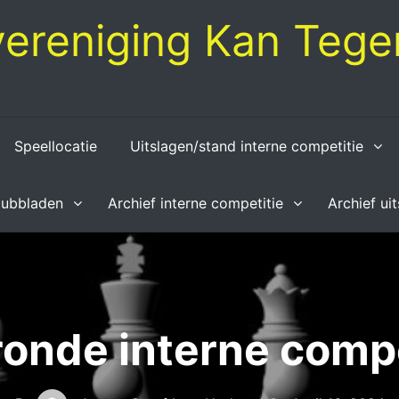
ereniging Kan Tegen
Speellocatie
Uitslagen/stand interne competitie
lubbladen
Archief interne competitie
Archief ui
ronde interne compe