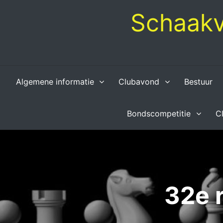
Skip
Schaakv
to
content
Algemene informatie
Clubavond
Bestuur
Bondscompetitie
C
32e 