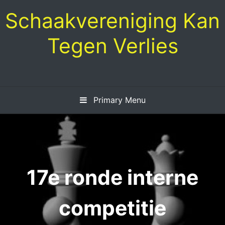
Skip
Schaakvereniging Kan
to
content
Tegen Verlies
Primary Menu
17e ronde interne
competitie