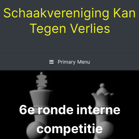
Skip
Schaakvereniging Kan
to
content
Tegen Verlies
Primary Menu
6e ronde interne
competitie