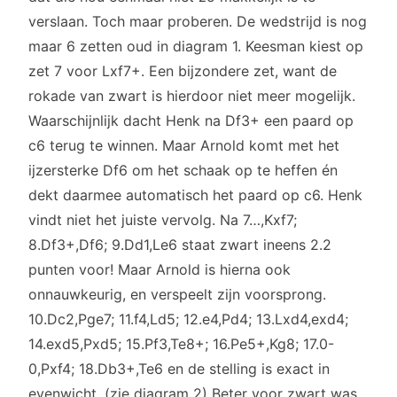
verslaan. Toch maar proberen. De wedstrijd is nog
maar 6 zetten oud in diagram 1. Keesman kiest op
zet 7 voor Lxf7+. Een bijzondere zet, want de
rokade van zwart is hierdoor niet meer mogelijk.
Waarschijnlijk dacht Henk na Df3+ een paard op
c6 terug te winnen. Maar Arnold komt met het
ijzersterke Df6 om het schaak op te heffen én
dekt daarmee automatisch het paard op c6. Henk
vindt niet het juiste vervolg. Na 7…,Kxf7;
8.Df3+,Df6; 9.Dd1,Le6 staat zwart ineens 2.2
punten voor! Maar Arnold is hierna ook
onnauwkeurig, en verspeelt zijn voorsprong.
10.Dc2,Pge7; 11.f4,Ld5; 12.e4,Pd4; 13.Lxd4,exd4;
14.exd5,Pxd5; 15.Pf3,Te8+; 16.Pe5+,Kg8; 17.0-
0,Pxf4; 18.Db3+,Te6 en de stelling is exact in
evenwicht. (zie diagram 2) Beter voor zwart was