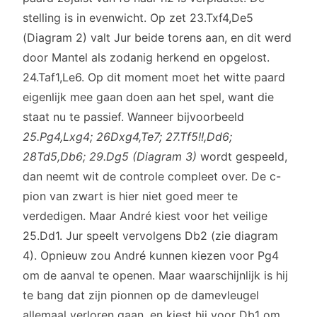
stelling is in evenwicht. Op zet 23.Txf4,De5
(Diagram 2) valt Jur beide torens aan, en dit werd
door Mantel als zodanig herkend en opgelost.
24.Taf1,Le6. Op dit moment moet het witte paard
eigenlijk mee gaan doen aan het spel, want die
staat nu te passief. Wanneer bijvoorbeeld
25.Pg4,Lxg4; 26Dxg4,Te7; 27.Tf5!!,Dd6;
28Td5,Db6; 29.Dg5
(Diagram 3)
wordt gespeeld,
dan neemt wit de controle compleet over. De c-
pion van zwart is hier niet goed meer te
verdedigen. Maar André kiest voor het veilige
25.Dd1. Jur speelt vervolgens Db2 (zie diagram
4). Opnieuw zou André kunnen kiezen voor Pg4
om de aanval te openen. Maar waarschijnlijk is hij
te bang dat zijn pionnen op de damevleugel
allemaal verloren gaan, en kiest hij voor Db1 om