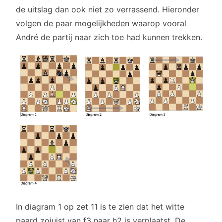
de uitslag dan ook niet zo verrassend. Hieronder
volgen de paar mogelijkheden waarop vooral
André de partij naar zich toe had kunnen trekken.
In diagram 1 op zet 11 is te zien dat het witte
paard zojuist van f3 naar h2 is verplaatst. De