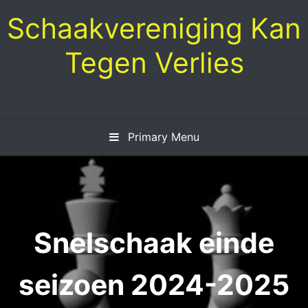
Skip
Schaakvereniging Kan
to
content
Tegen Verlies
Primary Menu
Snelschaak einde
seizoen 2024-2025