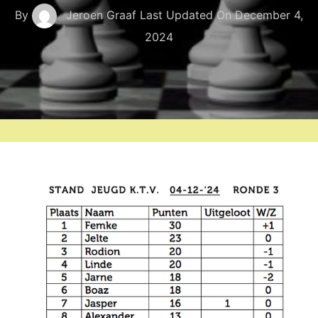
By
Jeroen Graaf
Last Updated On
December 4,
2024