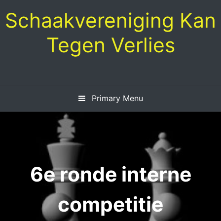
Skip
Schaakvereniging Kan
to
content
Tegen Verlies
Primary Menu
6e ronde interne
competitie