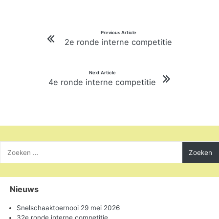
Bericht
Previous Article
2e ronde interne competitie
navigatie
Next Article
4e ronde interne competitie
Zoeken
naar:
Nieuws
Snelschaaktoernooi 29 mei 2026
32e ronde interne competitie