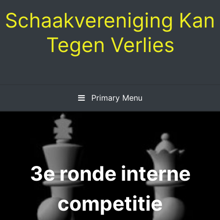
Skip
Schaakvereniging Kan
to
content
Tegen Verlies
Primary Menu
3e ronde interne
competitie