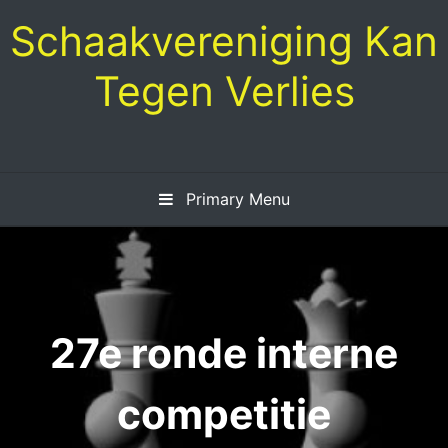
Skip
Schaakvereniging Kan
to
content
Tegen Verlies
Primary Menu
27e ronde interne
competitie