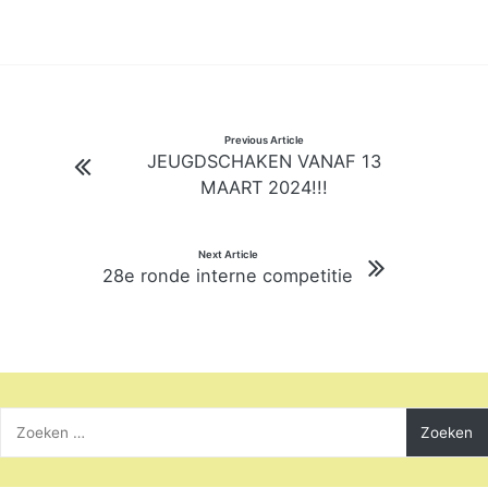
Bericht
Previous Article
JEUGDSCHAKEN VANAF 13
navigatie
MAART 2024!!!
Next Article
28e ronde interne competitie
Zoeken
naar: