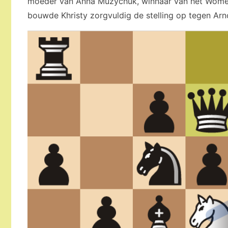
moeder van Anna Muzychuk, winnaar van het Women’
bouwde Khristy zorgvuldig de stelling op tegen Arn