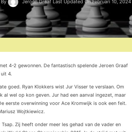
By
Jeroen Graaf
Last Updated On
Februari 10, 2024
met 4-2 gewonnen. De fantastisch spelende Jeroen Graaf
uit 4.
te goed. Ryan Klokkers wist Jur Visser te verslaan. Om
ijk al wel op kon geven. Jur had een aanval ingezet, maar
 eerste overwinning voor Ace Kromwijk is ook een feit.
 Mariusz Wojtkiewicz.
y Tsap. Zij heeft onder meer les gehad van de vader en