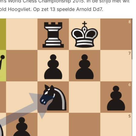
s World Chess Championship 2015. In de strijd met wit
old Hoogvliet. Op zet 13 speelde Arnold Dd7.