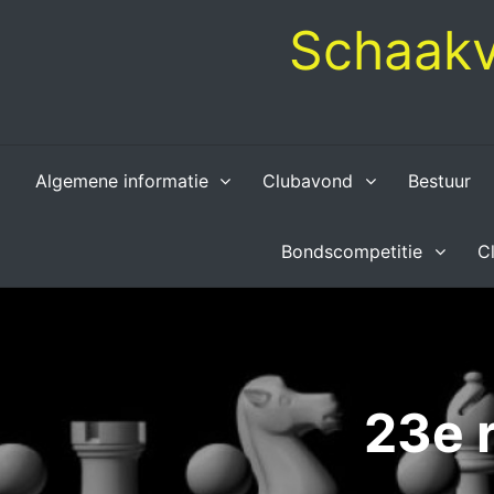
Skip
Schaakv
to
content
Algemene informatie
Clubavond
Bestuur
Bondscompetitie
C
23e 