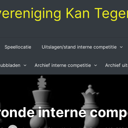
ereniging Kan Tegen
Speellocatie
Uitslagen/stand interne competitie
lubbladen
Archief interne competitie
Archief ui
ronde interne compe