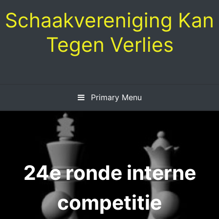
Skip
Schaakvereniging Kan
to
content
Tegen Verlies
Primary Menu
24e ronde interne
competitie