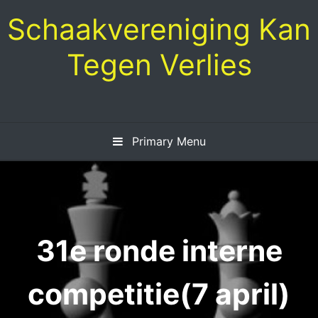
Skip
Schaakvereniging Kan
to
content
Tegen Verlies
Primary Menu
31e ronde interne
competitie(7 april)