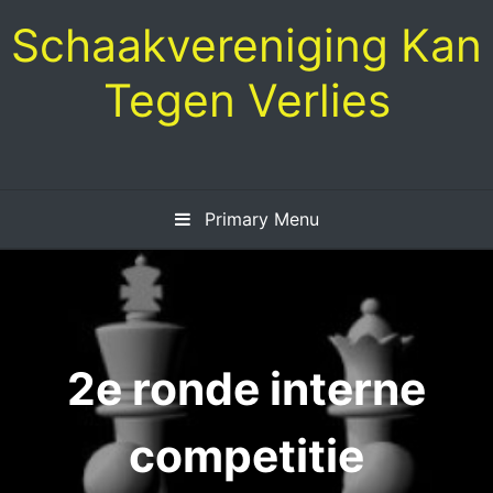
Skip
Schaakvereniging Kan
to
content
Tegen Verlies
Primary Menu
2e ronde interne
competitie