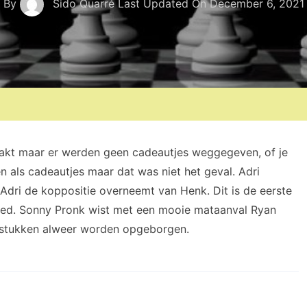
By
Sido Quarré
Last Updated On
December 6, 2021
aakt maar er werden geen cadeautjes weggegeven, of je
als cadeautjes maar dat was niet het geval. Adri
ri de koppositie overneemt van Henk. Dit is de eerste
leed. Sonny Pronk wist met een mooie mataanval Ryan
e stukken alweer worden opgeborgen.