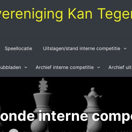
ereniging Kan Tegen
Speellocatie
Uitslagen/stand interne competitie
lubbladen
Archief interne competitie
Archief ui
ronde interne compe