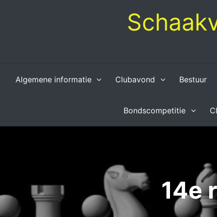
Skip
Schaakv
to
content
Algemene informatie
Clubavond
Bestuur
Bondscompetitie
C
14e 