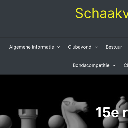
Skip
Schaakv
to
content
Algemene informatie
Clubavond
Bestuur
Bondscompetitie
C
15e 