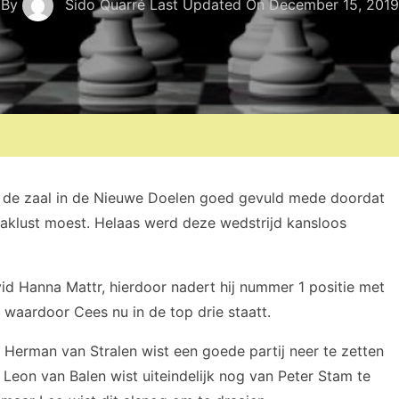
By
Sido Quarré
Last Updated On
December 15, 2019
s de zaal in de Nieuwe Doelen goed gevuld mede doordat
aklust moest. Helaas werd deze wedstrijd kansloos
id Hanna Mattr, hierdoor nadert hij nummer 1 positie met
aardoor Cees nu in de top drie staatt.
erman van Stralen wist een goede partij neer te zetten
Leon van Balen wist uiteindelijk nog van Peter Stam te