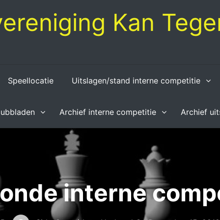
ereniging Kan Tegen
Speellocatie
Uitslagen/stand interne competitie
lubbladen
Archief interne competitie
Archief ui
ronde interne compe