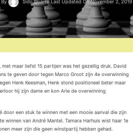
By
Sido Quarré
Last Updated On
November 2, 2019
met maar liefst 15 partijen was het gezellig druk. David
glans te geven door tegen Marco Groot zijn 4e overwinning
 tegen Henk Keesman, Henk stond positioneel beter maar
verloor hij zijn dame en kon Arie de overwinning
é door een stuk te winnen met een mooie aanval die zijn
te winnen van André Mantel. Tamara Harhuis wist haar 1e
onen meer zijn die geen winstpartij hebben gehad.