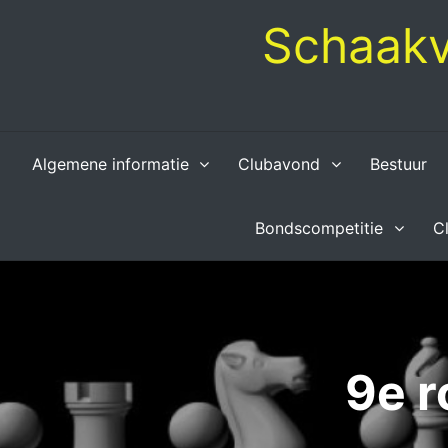
Skip
Schaakv
to
content
Algemene informatie
Clubavond
Bestuur
Bondscompetitie
C
9e r