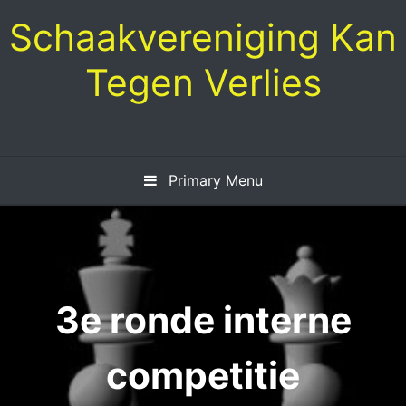
Skip
Schaakvereniging Kan
to
content
Tegen Verlies
Primary Menu
3e ronde interne
competitie