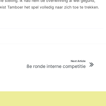
e stelling. Ik had hem de overwinning al wel gegund,
 wist Tamboer het spel volledig naar zich toe te trekken.
Next Article
8e ronde interne competitie