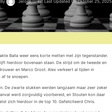
By
Jeroen Graaf
Last Updated On
Oktober 25, 2025
kte Balla weer eens korte metten met zijn tegenstander.
ijft hierdoor bovenaan staan. De strijd om de tweede en
rouwer en Marco Groot. Alex verkeert al tijden in
 af te snoepen.
an. De zwarte stukken werden langzaam maar zeer zeker
 aanval werd zorgvuldig voorbereid, en Stouten kon daar
tst zich hierdoor in de top 10. Gefeliciteerd Chris.