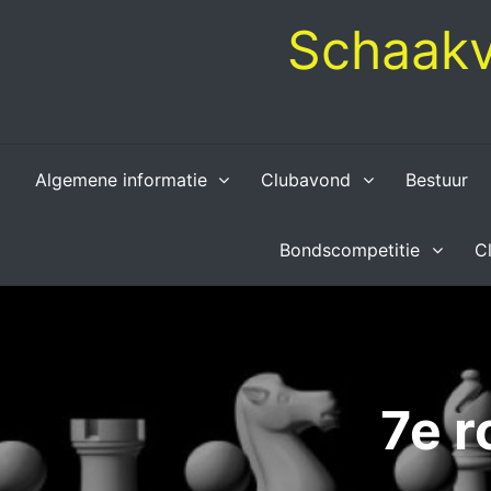
Skip
Schaakv
to
content
Algemene informatie
Clubavond
Bestuur
Bondscompetitie
C
7e r