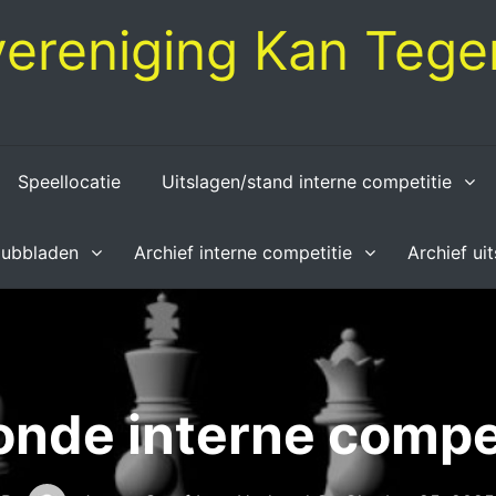
ereniging Kan Tegen
Speellocatie
Uitslagen/stand interne competitie
lubbladen
Archief interne competitie
Archief ui
onde interne compe