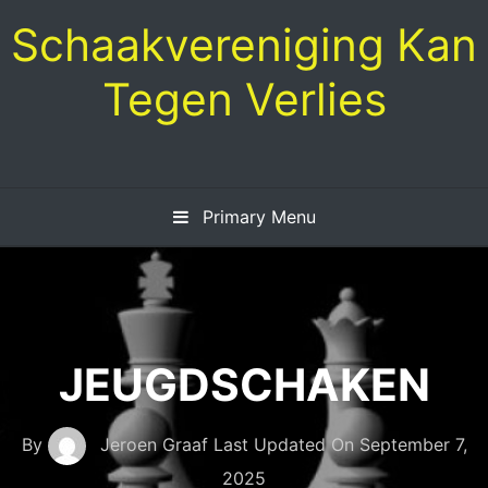
Skip
Schaakvereniging Kan
to
content
Tegen Verlies
Primary Menu
JEUGDSCHAKEN
By
Jeroen Graaf
Last Updated On
September 7,
2025