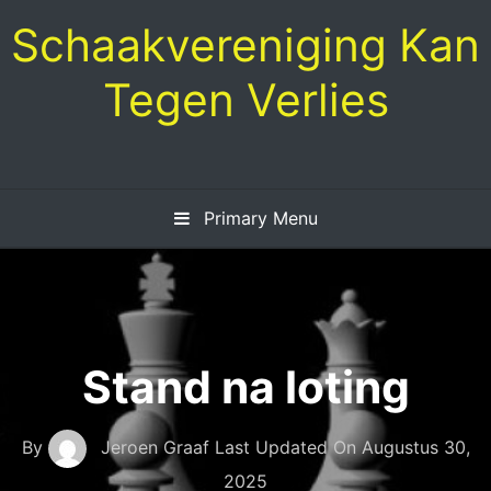
Skip
Schaakvereniging Kan
to
content
Tegen Verlies
Primary Menu
Stand na loting
By
Jeroen Graaf
Last Updated On
Augustus 30,
2025