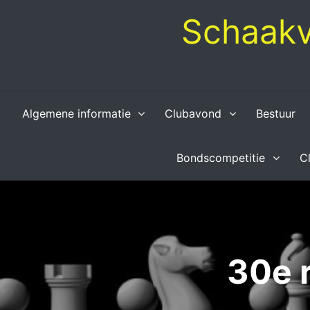
Skip
Schaakv
to
content
Algemene informatie
Clubavond
Bestuur
Bondscompetitie
C
30e 