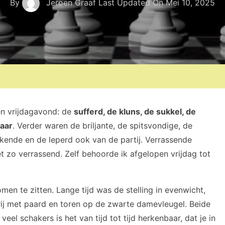
By
Jeroen Graaf
Last Updated On
Mei 10, 2025
en vrijdagavond: de
sufferd, de kluns, de sukkel, de
laar
. Verder waren de briljante, de spitsvondige, de
kkende en de leperd ook van de partij. Verrassende
t zo verrassend. Zelf behoorde ik afgelopen vrijdag tot
 te zitten. Lange tijd was de stelling in evenwicht,
rij met paard en toren op de zwarte damevleugel. Beide
el schakers is het van tijd tot tijd herkenbaar, dat je in