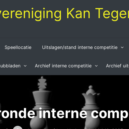
ereniging Kan Tegen
Speellocatie
Uitslagen/stand interne competitie
lubbladen
Archief interne competitie
Archief ui
ronde interne compe