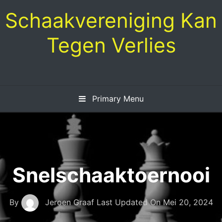
Skip
Schaakvereniging Kan
to
content
Tegen Verlies
Primary Menu
Snelschaaktoernooi
By
Jeroen Graaf
Last Updated On
Mei 20, 2024