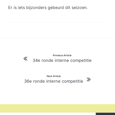
Er is iets bijzonders gebeurd dit seizoen.
Bericht
Previous Article
34e ronde interne competitie
navigatie
Next Article
36e ronde interne competitie
Zoeken