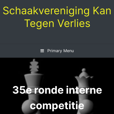
Skip
Schaakvereniging Kan
to
content
Tegen Verlies
Primary Menu
35e ronde interne
competitie