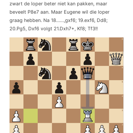
zwart de loper beter niet kan pakken, maar
beveelt P8e7 aan. Maar Eugene wil die loper
graag hebben. Na 18……,gxf6; 19.exf6, Dd8;
20.Pg5, Dxf6 volgt 21.Dxh7+, Kf8; Tf3!!