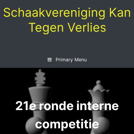
Skip
Schaakvereniging Kan
to
content
Tegen Verlies
Primary Menu
21e ronde interne
competitie