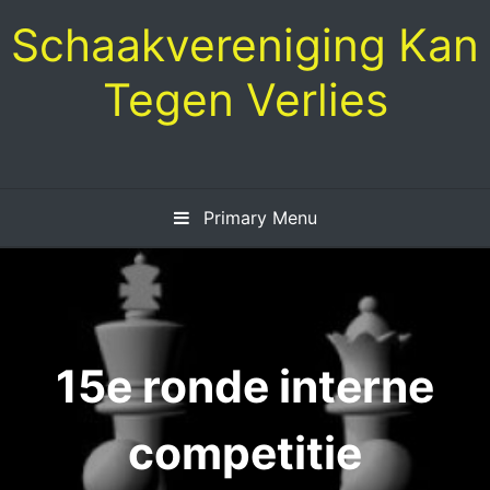
Skip
Schaakvereniging Kan
to
content
Tegen Verlies
Primary Menu
15e ronde interne
competitie