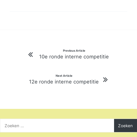
Bericht
Previous Article
10e ronde interne competitie
navigatie
Next Article
12e ronde interne competitie
Zoeken
naar: