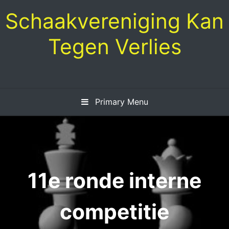
Skip
Schaakvereniging Kan
to
content
Tegen Verlies
Primary Menu
11e ronde interne
competitie