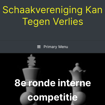
Skip
Schaakvereniging Kan
to
content
Tegen Verlies
Primary Menu
8e ronde interne
competitie