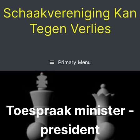
Skip
Schaakvereniging Kan
to
content
Tegen Verlies
Primary Menu
Toespraak minister -
president