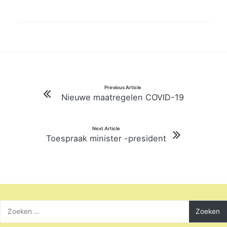
Bericht
Previous Article
Nieuwe maatregelen COVID-19
navigatie
Next Article
Toespraak minister -president
Zoeken
naar: