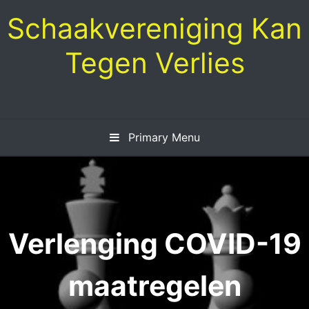
Skip
Schaakvereniging Kan
to
content
Tegen Verlies
Primary Menu
Verlenging COVID-19
maatregelen