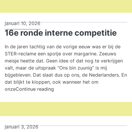
januari 10, 2026
16e ronde interne competitie
In de jaren tachtig van de vorige eeuw was er bij de
STER-reclame een spotje over margarine. Zeeuws
meisje heette dat. Geen idee of dat nog te verkrijgen
valt, maar de uitspraak “Ons bin zuunig” is mij
bijgebleven. Dat slaat dus op ons, de Nederlanders. En
dat blijkt te kloppen, ook wanneer het om
16e
onze
Continue reading
ronde
interne
competitie
januari 3, 2026