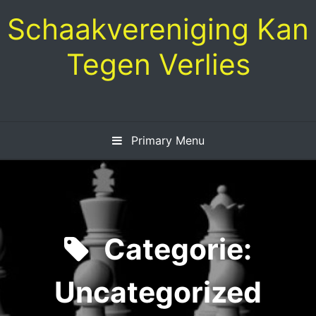
Skip
Schaakvereniging Kan
to
content
Tegen Verlies
Primary Menu
Categorie:
Uncategorized