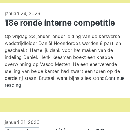
januari 24, 2026
18e ronde interne competitie
Op vrijdag 23 januari onder leiding van de kersverse
wedstrijdleider Daniël Hoenderdos werden 9 partijen
geschaakt. Hartelijk dank voor het maken van de
indeling Daniël. Henk Keesman boekt een knappe
overwinning op Vasco Metten. Na een enerverende
stelling van beide kanten had zwart een toren op de
derde rij staan. Brutaal, want bijna alles stond
Continue
18e
reading
ronde
interne
competitie
januari 21, 2026