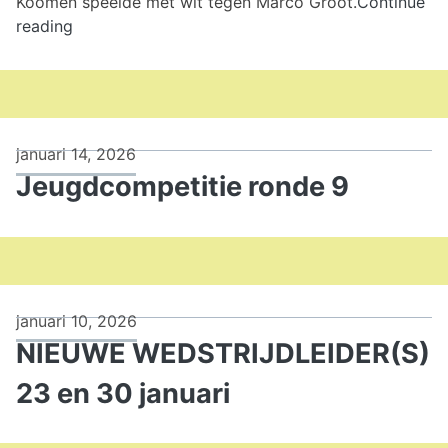
Koomen speelde met wit tegen Marco Groot.
Continue
17e
reading
ronde
interne
competitie
januari 14, 2026
Jeugdcompetitie ronde 9
januari 10, 2026
NIEUWE WEDSTRIJDLEIDER(S)
23 en 30 januari