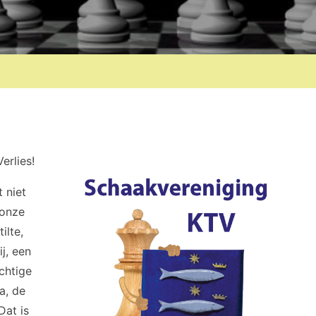
erlies!
 niet
 onze
ilte,
j, een
chtige
a, de
Dat is