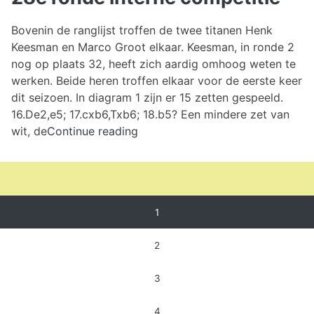
Bovenin de ranglijst troffen de twee titanen Henk
Keesman en Marco Groot elkaar. Keesman, in ronde 2
nog op plaats 32, heeft zich aardig omhoog weten te
werken. Beide heren troffen elkaar voor de eerste keer
dit seizoen. In diagram 1 zijn er 15 zetten gespeeld.
16.De2,e5; 17.cxb6,Txb6; 18.b5? Een mindere zet van
28e
wit, de
Continue reading
ronde
interne
competitie
Berichten
1
paginering
2
3
4