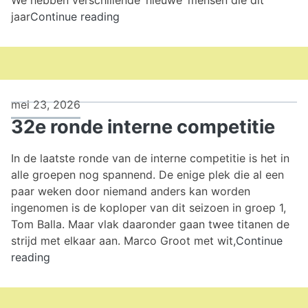
Snelschaaktoernooi
jaar
Continue reading
29
mei
2026
mei 23, 2026
32e ronde interne competitie
In de laatste ronde van de interne competitie is het in
alle groepen nog spannend. De enige plek die al een
paar weken door niemand anders kan worden
ingenomen is de koploper van dit seizoen in groep 1,
Tom Balla. Maar vlak daaronder gaan twee titanen de
strijd met elkaar aan. Marco Groot met wit,
Continue
32e
reading
ronde
interne
competitie