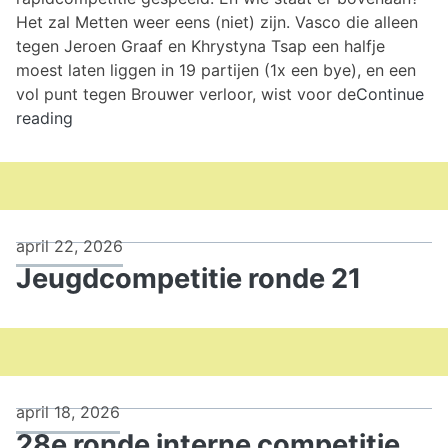
Het zal Metten weer eens (niet) zijn. Vasco die alleen
tegen Jeroen Graaf en Khrystyna Tsap een halfje
moest laten liggen in 19 partijen (1x een bye), en een
vol punt tegen Brouwer verloor, wist voor de
Continue
Rapidcompetitie
reading
ronde
16
t/m
20
april 22, 2026
Jeugdcompetitie ronde 21
april 18, 2026
28e ronde interne competitie