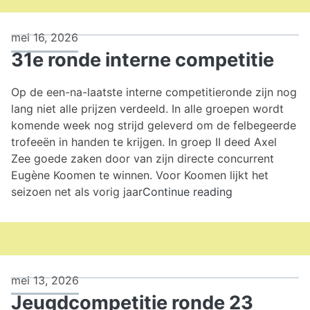
mei 16, 2026
31e ronde interne competitie
Op de een-na-laatste interne competitieronde zijn nog
lang niet alle prijzen verdeeld. In alle groepen wordt
komende week nog strijd geleverd om de felbegeerde
trofeeën in handen te krijgen. In groep II deed Axel
Zee goede zaken door van zijn directe concurrent
Eugène Koomen te winnen. Voor Koomen lijkt het
31e
seizoen net als vorig jaar
Continue reading
ronde
interne
competitie
mei 13, 2026
Jeugdcompetitie ronde 23