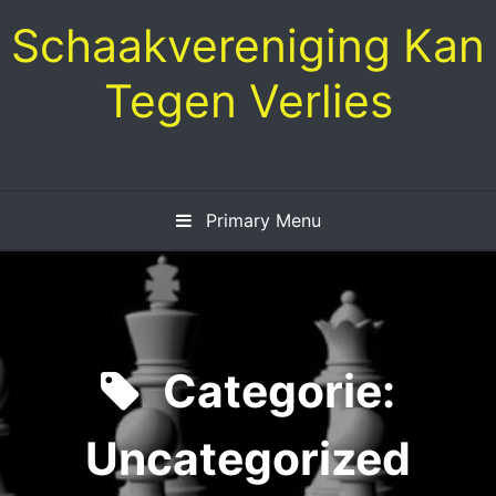
Skip
Schaakvereniging Kan
to
content
Tegen Verlies
Primary Menu
Categorie:
Uncategorized