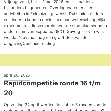
Vrijdagavond, het is 1 mei 2026 en er staat iets
bijzonders te gebeuren. Overdag waren er allerlei
activiteiten in Enkhuizen geweest. Duizenden ouders
en kinderen konden deelnemen aan wetenschappelijke
experimenten die verspreid over de stad plaatsvonden
onder naam van Expeditie NEXT. Gevolg hiervan was
wel dat ’s avonds nog een groot deel van de
29e
omgeving
Continue reading
ronde
interne
competitie
april 26, 2026
Rapidcompetitie ronde 16 t/m
20
Op vrijdag 24 april werden de laatste 5 ronden van de
rapidcompetitie gespeeld. En wie staat er bovenaan?