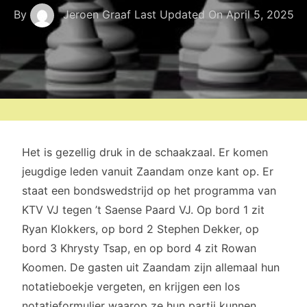
By
Jeroen Graaf
Last Updated On
April 5, 2025
Het is gezellig druk in de schaakzaal. Er komen
jeugdige leden vanuit Zaandam onze kant op. Er
staat een bondswedstrijd op het programma van
KTV VJ tegen ’t Saense Paard VJ. Op bord 1 zit
Ryan Klokkers, op bord 2 Stephen Dekker, op
bord 3 Khrysty Tsap, en op bord 4 zit Rowan
Koomen. De gasten uit Zaandam zijn allemaal hun
notatieboekje vergeten, en krijgen een los
notatieformulier waarop ze hun partij kunnen