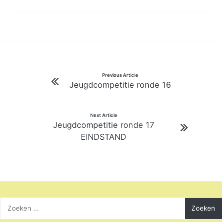
Bericht
Previous Article
Jeugdcompetitie ronde 16
navigatie
Next Article
Jeugdcompetitie ronde 17
EINDSTAND
Zoeken
naar: