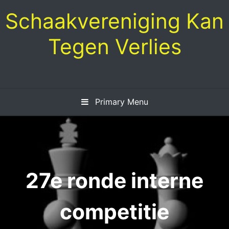
Skip
Schaakvereniging Kan
to
content
Tegen Verlies
Primary Menu
27e ronde interne
competitie