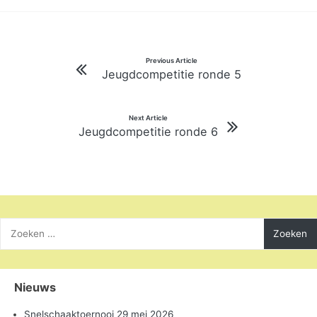
Bericht
Previous Article
Jeugdcompetitie ronde 5
navigatie
Next Article
Jeugdcompetitie ronde 6
Zoeken
naar:
Nieuws
Snelschaaktoernooi 29 mei 2026