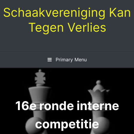
Skip
Schaakvereniging Kan
to
content
Tegen Verlies
Primary Menu
16e ronde interne
competitie