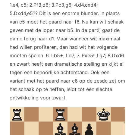
1.e4, c5; 2.Pf3,d6; 3.Pc3,g6; 4.d4,cxd4;
5.Dxd4,e5?? Dit is een enorme blunder. In plaats
van e5 moet het paard naar f6. Nu kan wit schaak
geven met de loper naar b5. In de partij gaat de
dame terug naar d1. Maar wanneer wit maximaal
had willen profiteren, dan had wit het volgende
moeten spelen. 6. Lb5+, Ld7; 7. Pxe5!!,Lg7; 8.Dxd6
en zwart heeft een dramatische stelling en kijkt al
tegen een behoorlijke achterstand. Ook een
variant met het paard naar c6 op de zesde zet om
het schaak op te heffen, leidt tot een slechte
ontwikkeling voor zwart.