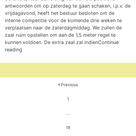
antwoorden om op zaterdag te gaan schaken, i.p.v. de
vrijdagavond, heeft het bestuur besloten om de
interne competitie voor de komende drie weken te
verplaatsen naar de zaterdagmiddag. We zullen de
zaal ruim opstellen om aan de 1,5 meter regel te
kunnen voldoen. De extra zaal zal indien
Continue
Interne
reading
competitie
verplaatst
naar
zaterdagmiddag
Berichten
Previous
paginering
1
…
19