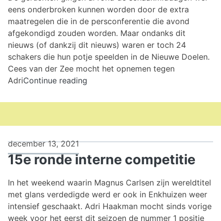
eens onderbroken kunnen worden door de extra
maatregelen die in de persconferentie die avond
afgekondigd zouden worden. Maar ondanks dit
nieuws (of dankzij dit nieuws) waren er toch 24
schakers die hun potje speelden in de Nieuwe Doelen.
Cees van der Zee mocht het opnemen tegen
16e
Adri
Continue reading
ronde
interne
competitie
december 13, 2021
15e ronde interne competitie
In het weekend waarin Magnus Carlsen zijn wereldtitel
met glans verdedigde werd er ook in Enkhuizen weer
intensief geschaakt. Adri Haakman mocht sinds vorige
week voor het eerst dit seizoen de nummer 1 positie