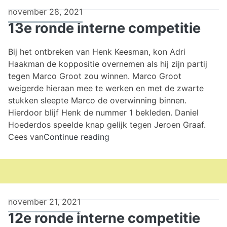
november 28, 2021
13e ronde interne competitie
Bij het ontbreken van Henk Keesman, kon Adri
Haakman de koppositie overnemen als hij zijn partij
tegen Marco Groot zou winnen. Marco Groot
weigerde hieraan mee te werken en met de zwarte
stukken sleepte Marco de overwinning binnen.
Hierdoor blijf Henk de nummer 1 bekleden. Daniel
Hoederdos speelde knap gelijk tegen Jeroen Graaf.
13e
Cees van
Continue reading
ronde
interne
competitie
november 21, 2021
12e ronde interne competitie