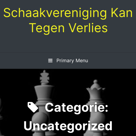
Skip
Schaakvereniging Kan
to
content
Tegen Verlies
Primary Menu
Categorie:
Uncategorized