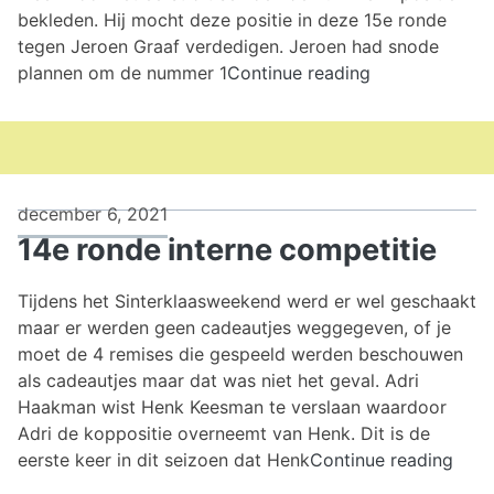
bekleden. Hij mocht deze positie in deze 15e ronde
tegen Jeroen Graaf verdedigen. Jeroen had snode
15e
plannen om de nummer 1
Continue reading
ronde
interne
competitie
december 6, 2021
14e ronde interne competitie
Tijdens het Sinterklaasweekend werd er wel geschaakt
maar er werden geen cadeautjes weggegeven, of je
moet de 4 remises die gespeeld werden beschouwen
als cadeautjes maar dat was niet het geval. Adri
Haakman wist Henk Keesman te verslaan waardoor
Adri de koppositie overneemt van Henk. Dit is de
14e
eerste keer in dit seizoen dat Henk
Continue reading
rond