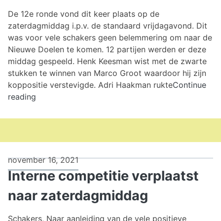
De 12e ronde vond dit keer plaats op de
zaterdagmiddag i.p.v. de standaard vrijdagavond. Dit
was voor vele schakers geen belemmering om naar de
Nieuwe Doelen te komen. 12 partijen werden er deze
middag gespeeld. Henk Keesman wist met de zwarte
stukken te winnen van Marco Groot waardoor hij zijn
koppositie verstevigde. Adri Haakman rukte
Continue
12e
reading
ronde
interne
competitie
november 16, 2021
Interne competitie verplaatst
naar zaterdagmiddag
Schakers, Naar aanleiding van de vele positieve