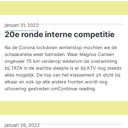
interne
competitie
januari 31, 2022
20e ronde interne competitie
Na de Corona lockdown winterstop mochten we de
schaakarena weer betreden. Waar Magnus Carlsen
ongeveer 75 km verderop wederom de overwinning
bij TATA in de wachte sleepte is er bij KTV nog steeds
alles mogelijk. De top van het klassement zit dicht bij
elkaar en ook op alle andere fronten wordt nog
20e
uitvoering gestreden om
Continue reading
ronde
interne
competitie
januari 26, 2022