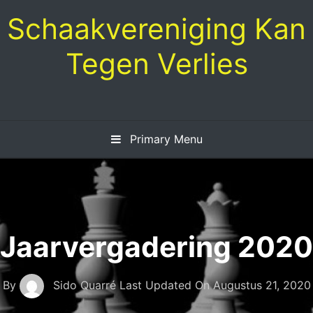
Skip
Schaakvereniging Kan
to
content
Tegen Verlies
Primary Menu
Jaarvergadering 2020
By
Sido Quarré
Last Updated On
Augustus 21, 2020