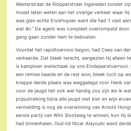
Westerstraat de Klopperstraat ingereden zonder zijn
moest laten weten aan het overige verkeer waar hij 
was gien echte Enckhuyser want die had ’t vast aars
wat ân.” De agent was compleet overrompeld door he
gang gaan zonder hem te beboeten.
Voordat het rapidtoernooi begon, had Cees van der
verkeerde. Dat bleek terecht, aangezien hij alleen t
is kampioen snelschaak op ons Eindejaarstoernooi. 
een remise haalde en de rest won, bleek toch op w
knappe derde plaats was weggelegd voor Henk van Gi
voor de jeugd het ook wel handig zou zijn als ik wa
prijsuitreiking bijna alle jeugd met bier en wijn erv
vermelding is nog de overwinning van Arnold Hoogvl
eerste partij van Wim Slootweg te winnen, kon hij de
had binnenhalen. Oud-lid Nizar Alayoubi werd derde 