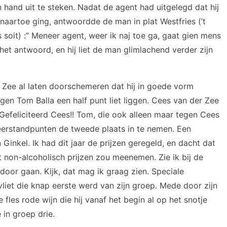
 hand uit te steken. Nadat de agent had uitgelegd dat hij
naartoe ging, antwoordde de man in plat Westfries (’t
 soit) :” Meneer agent, weer ik naj toe ga, gaat gien mens
t antwoord, en hij liet de man glimlachend verder zijn
 Zee al laten doorschemeren dat hij in goede vorm
egen Tom Balla een half punt liet liggen. Cees van der Zee
Gefeliciteerd Cees!! Tom, die ook alleen maar tegen Cees
eerstandpunten de tweede plaats in te nemen. Een
nkel. Ik had dit jaar de prijzen geregeld, en dacht dat
t non-alcoholisch prijzen zou meenemen. Zie ik bij de
andoor gaan. Kijk, dat mag ik graag zien. Speciale
iet die knap eerste werd van zijn groep. Mede door zijn
 fles rode wijn die hij vanaf het begin al op het snotje
in groep drie.