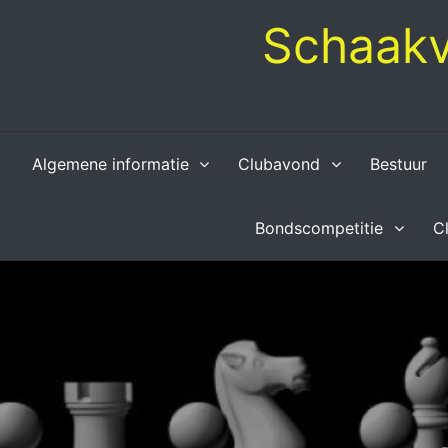
Skip
Schaakv
to
content
Algemene informatie
Clubavond
Bestuur
Bondscompetitie
C