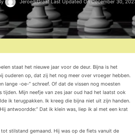
By
Jeroen Graaf
Last Updated On
December 30, 202
en staat het nieuwe jaar voor de deur. Bijna is het
bij ouderen op, dat zij het nog meer over vroeger hebben.
een lange -oe-” schreef. Of dat de vissen nog moesten
ijden. Mijn neefje van zes jaar oud had het laatst ook
de ik terugpakken. Ik kreeg die bijna niet uit zijn handen.
Hij antwoordde:” Dat ik klein was, liep ik al met een krat
tot stilstand gemaand. Hij was op de fiets vanuit de