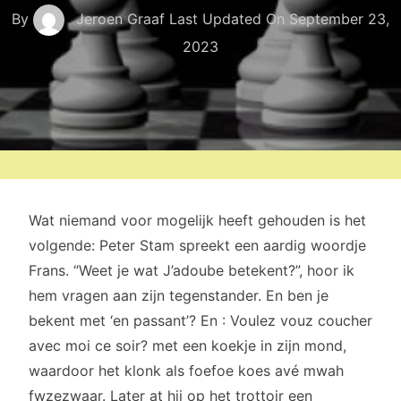
By
Jeroen Graaf
Last Updated On
September 23,
2023
Wat niemand voor mogelijk heeft gehouden is het
volgende: Peter Stam spreekt een aardig woordje
Frans. “Weet je wat J’adoube betekent?”, hoor ik
hem vragen aan zijn tegenstander. En ben je
bekent met ‘en passant’? En : Voulez vouz coucher
avec moi ce soir? met een koekje in zijn mond,
waardoor het klonk als foefoe koes avé mwah
fwzezwaar. Later at hij op het trottoir een