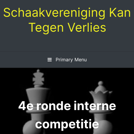
Skip
Schaakvereniging Kan
to
content
Tegen Verlies
Primary Menu
4e ronde interne
competitie