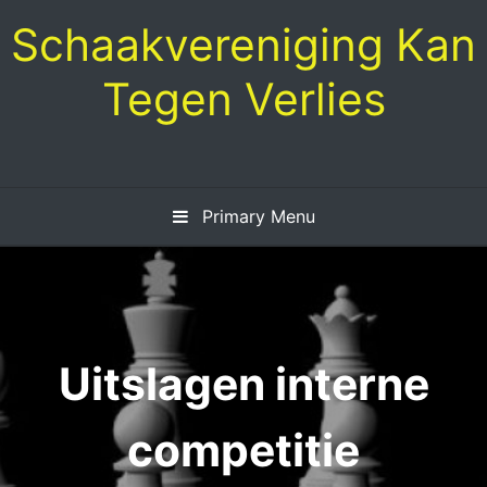
Skip
Schaakvereniging Kan
to
content
Tegen Verlies
Primary Menu
Uitslagen interne
competitie